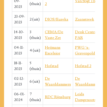
09-
Van Stigt Thans 3
(thuis)
2
2023
23-09-
2 (uit)
DIOS/Eureka
Zaanstreek
2023
14-10-
3
CEMA/De
Denk Centraal
2023
(thuis)
Vaste Zet
PAR
04-11-
Heijmans
PWG ‘s-
4 (uit)
2023
Excelsior
Gravenpolder
18-11-
5
Hofstad
Hofstad 2
2023
(thuis)
02-12-
De
De
6 (uit)
2023
Waarddammers
Waarddammers 2
06-01-
7
Leids
RDC Rijnsburg
2024
(thuis)
Damgenootschap