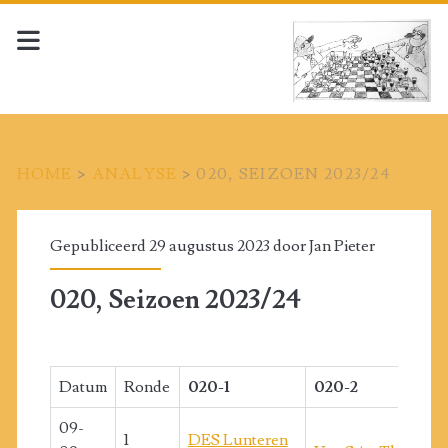
HOME
>
ANALYSE
>
020, SEIZOEN 2023/24
Gepubliceerd 29 augustus 2023 door
Jan Pieter
020, Seizoen 2023/24
Datum
Ronde
020-1
020-2
09-
1
DES Lunteren